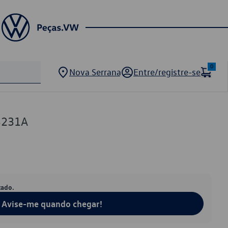
0
Nova Serrana
Entre/registre-se
3231A
tado.
Avise-me quando chegar!