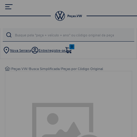
0
Nova Serrana
Entre/registre-se
/
Peças VW
/
Busca Simplificada
/
Peças por Código Original