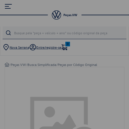
0
Nova Serrana
Entre/registre-se
/
Peças VW
/
Busca Simplificada
/
Peças por Código Original