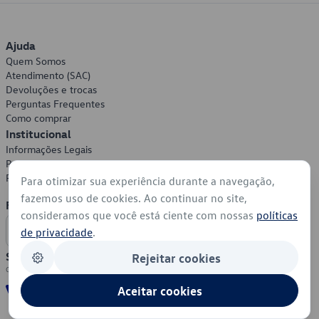
Ajuda
Quem Somos
Atendimento (SAC)
Devoluções e trocas
Perguntas Frequentes
Como comprar
Institucional
Informações Legais
Política de Privacidade
Política de Cookies
Para otimizar sua experiência durante a navegação,
fazemos uso de cookies. Ao continuar no site,
Formas de Pagamento
consideramos que você está ciente com nossas
políticas
de privacidade
.
Segurança
Rejeitar cookies
Aceitar cookies