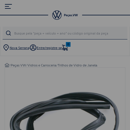
0
Nova Serrana
Entre/registre-se
/
Peças VW
/
Vidros e Carroceria
/
Trilhos de Vidro de Janela