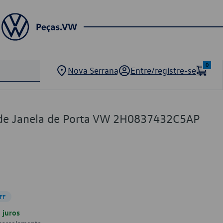
0
Nova Serrana
Entre/registre-se
o de Janela de Porta VW 2H0837432C5AP
FF
juros