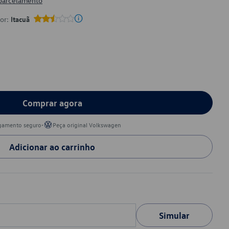
 parcelamento
por:
Itacuã
Comprar agora
•
gamento seguro
Peça original Volkswagen
Adicionar ao carrinho
Simular