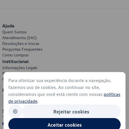
Ajuda
Quem Somos
Atendimento (SAC)
Devoluções e trocas
Perguntas Frequentes
Como comprar
Institucional
Informações Legais
Política de Privacidade
Política de Cookies
Para otimizar sua experiência durante a navegação,
fazemos uso de cookies. Ao continuar no site,
Formas de Pagamento
consideramos que você está ciente com nossas
políticas
de privacidade
.
Segurança
Rejeitar cookies
Aceitar cookies