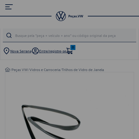
0
Nova Serrana
Entre/registre-se
/
Peças VW
/
Vidros e Carroceria
/
Trilhos de Vidro de Janela