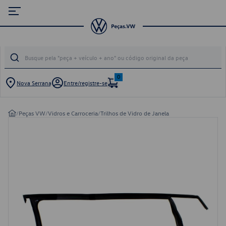
0
Nova Serrana
Entre/registre-se
/
Peças VW
/
Vidros e Carroceria
/
Trilhos de Vidro de Janela