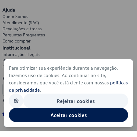
Ajuda
Quem Somos
Atendimento (SAC)
Devoluções e trocas
Perguntas Frequentes
Como comprar
Institucional
Informações Legais
Política de Privacidade
Política de Cookies
Para otimizar sua experiência durante a navegação,
fazemos uso de cookies. Ao continuar no site,
Formas de Pagamento
consideramos que você está ciente com nossas
políticas
de privacidade
.
Segurança
Rejeitar cookies
Aceitar cookies