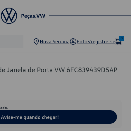
0
Nova Serrana
Entre/registre-se
o de Janela de Porta VW 6EC839439D5AP
tado.
Avise-me quando chegar!