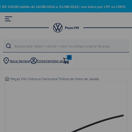
50,00 (válido de 10/08/2026 a 31/08/2026 | uso único por CPF ou CNPJ)
0
Nova Serrana
Entre/registre-se
/
Peças VW
/
Vidros e Carroceria
/
Trilhos de Vidro de Janela