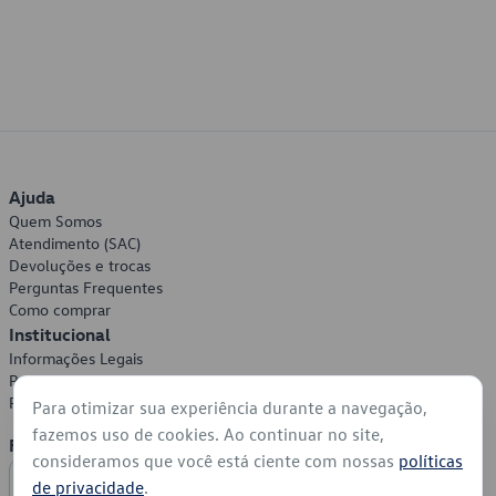
Ajuda
Quem Somos
Atendimento (SAC)
Devoluções e trocas
Perguntas Frequentes
Como comprar
Institucional
Informações Legais
Política de Privacidade
Política de Cookies
Para otimizar sua experiência durante a navegação,
fazemos uso de cookies. Ao continuar no site,
Formas de Pagamento
consideramos que você está ciente com nossas
políticas
de privacidade
.