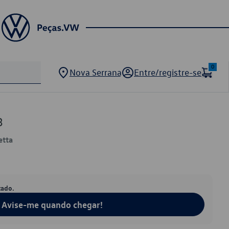
0
Nova Serrana
Entre/registre-se
3
etta
tado.
Avise-me quando chegar!