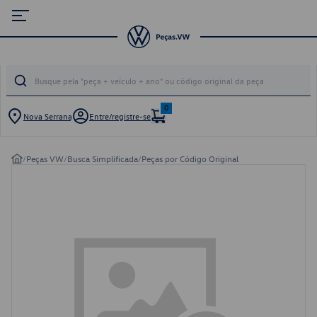
0
Nova Serrana
Entre/registre-se
/
Peças VW
/
Busca Simplificada
/
Peças por Código Original