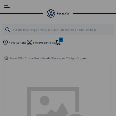
0
Nova Serrana
Entre/registre-se
/
Peças VW
/
Busca Simplificada
/
Peças por Código Original