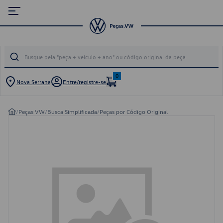
0
Nova Serrana
Entre/registre-se
/
Peças VW
/
Busca Simplificada
/
Peças por Código Original