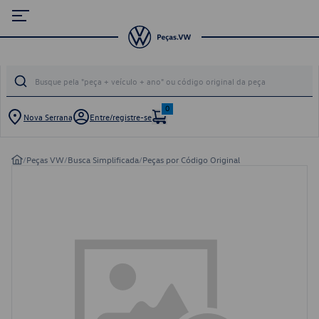
0
Nova Serrana
Entre/registre-se
/
Peças VW
/
Busca Simplificada
/
Peças por Código Original