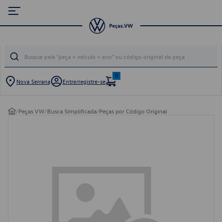
0
Nova Serrana
Entre/registre-se
/
Peças VW
/
Busca Simplificada
/
Peças por Código Original