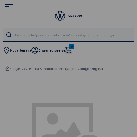
0
Nova Serrana
Entre/registre-se
/
Peças VW
/
Busca Simplificada
/
Peças por Código Original