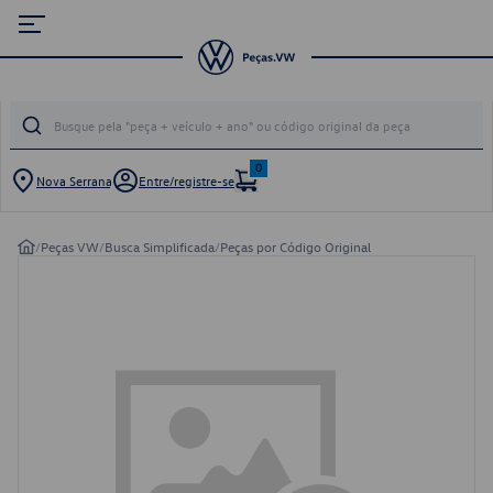
0
Nova Serrana
Entre/registre-se
/
Peças VW
/
Busca Simplificada
/
Peças por Código Original