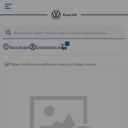
0
Nova Serrana
Entre/registre-se
/
Peças VW
/
Busca Simplificada
/
Peças por Código Original