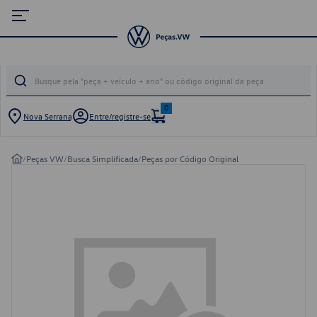
0
Nova Serrana
Entre/registre-se
/
Peças VW
/
Busca Simplificada
/
Peças por Código Original