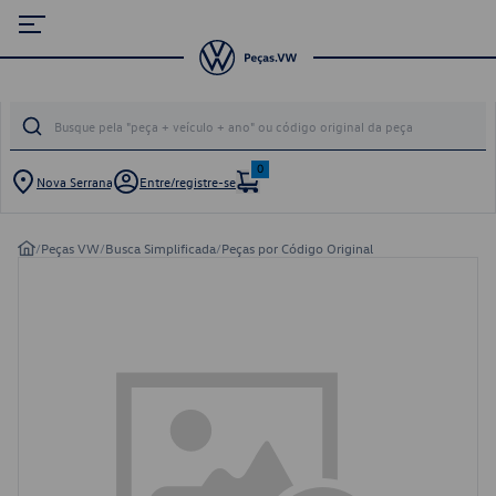
0
Nova Serrana
Entre/registre-se
/
Peças VW
/
Busca Simplificada
/
Peças por Código Original