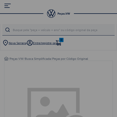
0
Nova Serrana
Entre/registre-se
/
Peças VW
/
Busca Simplificada
/
Peças por Código Original