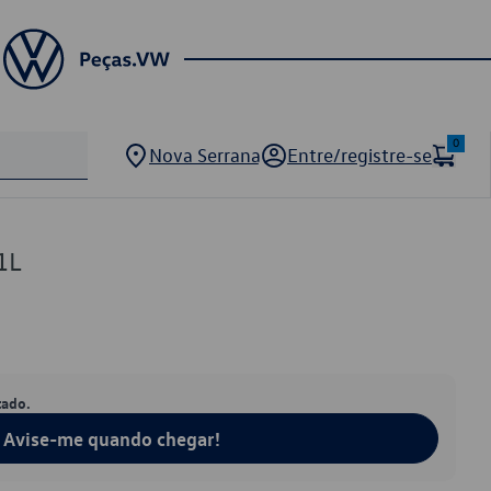
0
Nova Serrana
Entre/registre-se
1L
tado.
Avise-me quando chegar!