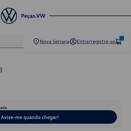
0
Nova Serrana
Entre/registre-se
3
tado.
Avise-me quando chegar!