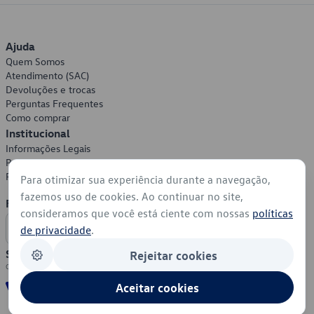
Ajuda
Quem Somos
Atendimento (SAC)
Devoluções e trocas
Perguntas Frequentes
Como comprar
Institucional
Informações Legais
Política de Privacidade
Política de Cookies
Para otimizar sua experiência durante a navegação,
fazemos uso de cookies. Ao continuar no site,
Formas de Pagamento
consideramos que você está ciente com nossas
políticas
de privacidade
.
Segurança
Rejeitar cookies
Aceitar cookies