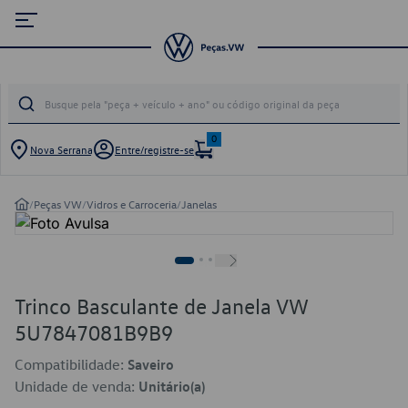
0
Nova Serrana
Entre/registre-se
/
Peças VW
/
Vidros e Carroceria
/
Janelas
Trinco Basculante de Janela VW
5U7847081B9B9
Compatibilidade:
Saveiro
Unidade de venda:
Unitário(a)