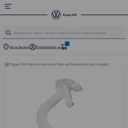
0
Nova Serrana
Entre/registre-se
/
Peças VW
/
Vidros e Carroceria
/
Tubo de Reservatório de Limpador