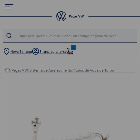
0
Nova Serrana
Entre/registre-se
/
Peças VW
/
Sistema de Arrefecimento
/
Tubos de Água de Turbo