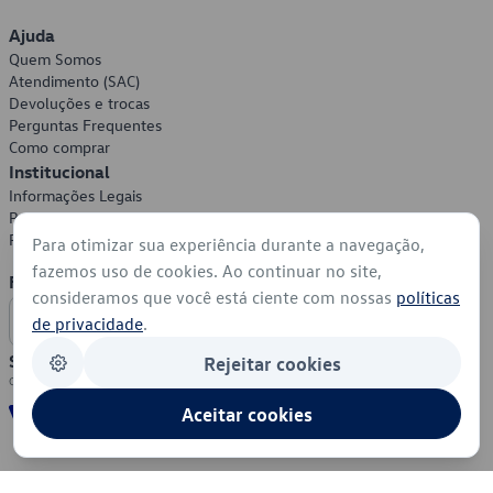
Ajuda
Quem Somos
Atendimento (SAC)
Devoluções e trocas
Perguntas Frequentes
Como comprar
Institucional
Informações Legais
Política de Privacidade
Política de Cookies
Para otimizar sua experiência durante a navegação,
fazemos uso de cookies. Ao continuar no site,
Formas de Pagamento
consideramos que você está ciente com nossas
políticas
de privacidade
.
Segurança
Rejeitar cookies
Aceitar cookies