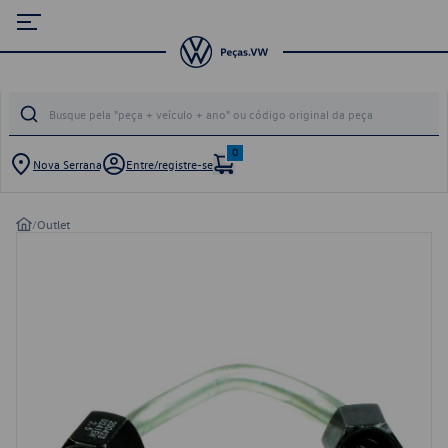
0
Nova Serrana
Entre/registre-se
/
Outlet