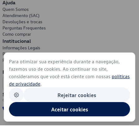
Ajuda
Quem Somos
Atendimento (SAC)
Devoluções e trocas
Perguntas Frequentes
Como comprar
Institucional
Informações Legais
Política de Privacidade
Política de Cookies
Para otimizar sua experiência durante a navegação,
fazemos uso de cookies. Ao continuar no site,
Formas de Pagamento
consideramos que você está ciente com nossas
políticas
de privacidade
.
Segurança
Rejeitar cookies
Aceitar cookies