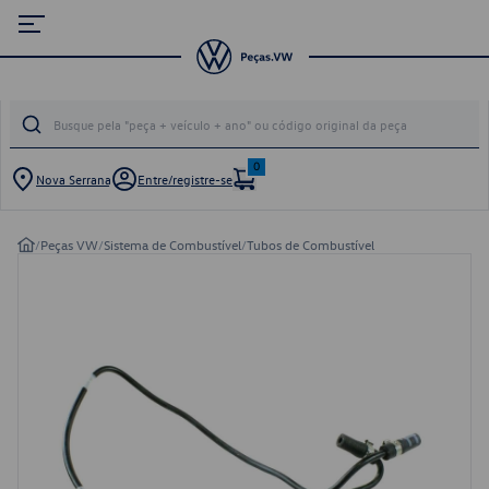
0
Nova Serrana
Entre/registre-se
/
Peças VW
/
Sistema de Combustível
/
Tubos de Combustível