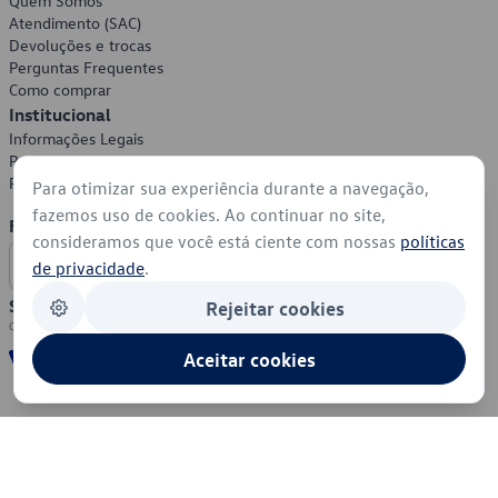
Quem Somos
Atendimento (SAC)
Devoluções e trocas
Perguntas Frequentes
Como comprar
Institucional
Informações Legais
Política de Privacidade
Política de Cookies
Para otimizar sua experiência durante a navegação,
fazemos uso de cookies. Ao continuar no site,
Formas de Pagamento
consideramos que você está ciente com nossas
políticas
de privacidade
.
Segurança
Rejeitar cookies
Aceitar cookies
© 2026 - Volkswagen do Brasil - Todos os direitos reservados