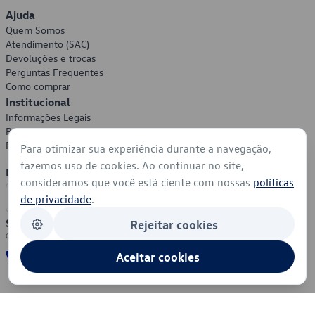
Ajuda
Quem Somos
Atendimento (SAC)
Devoluções e trocas
Perguntas Frequentes
Como comprar
Institucional
Informações Legais
Política de Privacidade
Política de Cookies
Para otimizar sua experiência durante a navegação,
fazemos uso de cookies. Ao continuar no site,
Formas de Pagamento
consideramos que você está ciente com nossas
políticas
de privacidade
.
Segurança
Rejeitar cookies
Aceitar cookies