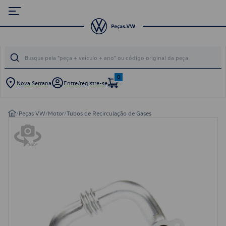
0
Nova Serrana
Entre/registre-se
/
Peças VW
/
Motor
/
Tubos de Recirculação de Gases