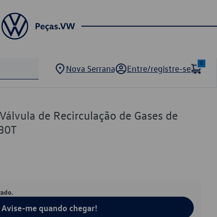
0
Nova Serrana
Entre/registre-se
Válvula de Recirculação de Gases de
30T
tado.
Avise-me quando chegar!