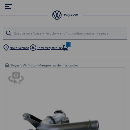
0
Nova Serrana
Entre/registre-se
/
Peças VW
/
Motor
/
Mangueiras de Intercooler