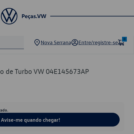
0
Nova Serrana
Entre/registre-se
ção de Turbo VW 04E145673AP
tado.
Avise-me quando chegar!