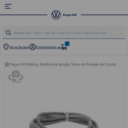
0
Nova Serrana
Entre/registre-se
/
Peças VW
/
Elétrica, Eletrônica e Ignição
/
Tubos de Proteção de Chicote