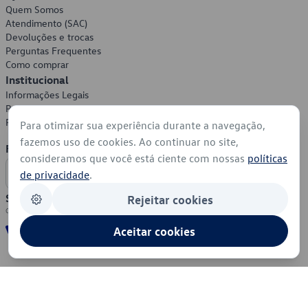
Quem Somos
Atendimento (SAC)
Devoluções e trocas
Perguntas Frequentes
Como comprar
Institucional
Informações Legais
Política de Privacidade
Política de Cookies
Para otimizar sua experiência durante a navegação,
fazemos uso de cookies. Ao continuar no site,
Formas de Pagamento
consideramos que você está ciente com nossas
políticas
de privacidade
.
Segurança
Rejeitar cookies
Aceitar cookies
© 2026 - Volkswagen do Brasil - Todos os direitos reservados