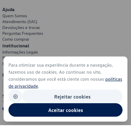
Ajuda
Quem Somos
Atendimento (SAC)
Devoluções e trocas
Perguntas Frequentes
Como comprar
Institucional
Informações Legais
Política de Privacidade
Política de Cookies
Para otimizar sua experiência durante a navegação,
fazemos uso de cookies. Ao continuar no site,
Formas de Pagamento
consideramos que você está ciente com nossas
políticas
de privacidade
.
Segurança
Rejeitar cookies
Aceitar cookies