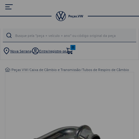
0
Nova Serrana
Entre/registre-se
/
Peças VW
/
Caixa de Câmbio e Transmissão
/
Tubos de Respiro de Câmbio