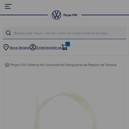
0
Nova Serrana
Entre/registre-se
/
Peças VW
/
Sistema de Combustível
/
Mangueiras de Respiro de Tanque