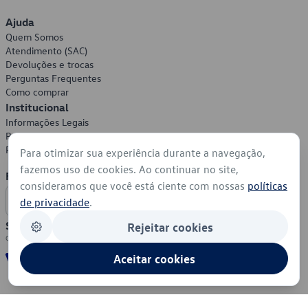
Ajuda
Quem Somos
Atendimento (SAC)
Devoluções e trocas
Perguntas Frequentes
Como comprar
Institucional
Informações Legais
Política de Privacidade
Política de Cookies
Para otimizar sua experiência durante a navegação,
fazemos uso de cookies. Ao continuar no site,
Formas de Pagamento
consideramos que você está ciente com nossas
políticas
de privacidade
.
Segurança
Rejeitar cookies
Aceitar cookies