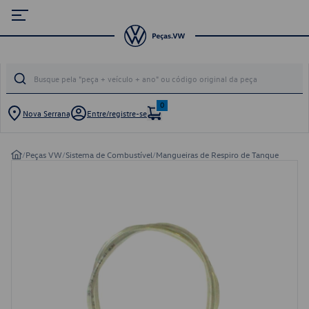
0
Nova Serrana
Entre/registre-se
/
Peças VW
/
Sistema de Combustível
/
Mangueiras de Respiro de Tanque