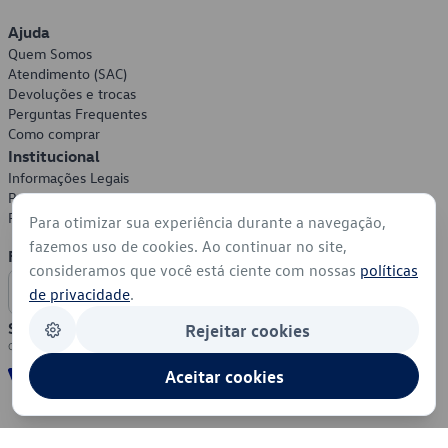
Ajuda
Quem Somos
Atendimento (SAC)
Devoluções e trocas
Perguntas Frequentes
Como comprar
Institucional
Informações Legais
Política de Privacidade
Política de Cookies
Para otimizar sua experiência durante a navegação,
fazemos uso de cookies. Ao continuar no site,
Formas de Pagamento
consideramos que você está ciente com nossas
políticas
de privacidade
.
Segurança
Rejeitar cookies
Aceitar cookies