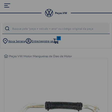
0
Nova Serrana
Entre/registre-se
/
Peças VW
/
Motor
/
Mangueiras de Óleo de Motor