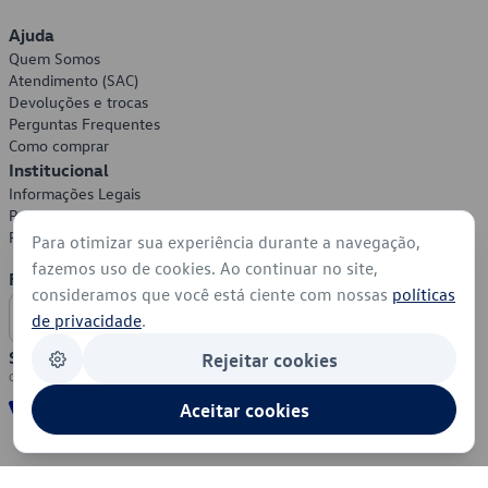
Ajuda
Quem Somos
Atendimento (SAC)
Devoluções e trocas
Perguntas Frequentes
Como comprar
Institucional
Informações Legais
Política de Privacidade
Política de Cookies
Para otimizar sua experiência durante a navegação,
fazemos uso de cookies. Ao continuar no site,
Formas de Pagamento
consideramos que você está ciente com nossas
políticas
de privacidade
.
Segurança
Rejeitar cookies
Aceitar cookies