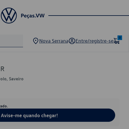
0
Nova Serrana
Entre/registre-se
2R
Polo, Saveiro
tado.
Avise-me quando chegar!