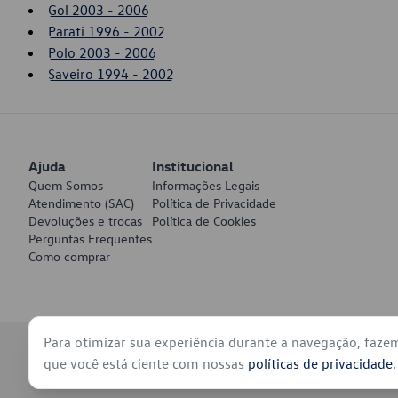
Gol 2003 - 2006
Parati 1996 - 2002
Polo 2003 - 2006
Saveiro 1994 - 2002
Ajuda
Institucional
Quem Somos
Informações Legais
Atendimento (SAC)
Política de Privacidade
Devoluções e trocas
Política de Cookies
Perguntas Frequentes
Como comprar
Para otimizar sua experiência durante a navegação, faze
© 2026 - Volkswagen do Brasil - Todos os direitos reservados
que você está ciente com nossas
políticas de privacidade
.