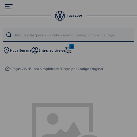
0
Nova Serrana
Entre/registre-se
/
Peças VW
/
Busca Simplificada
/
Peças por Código Original