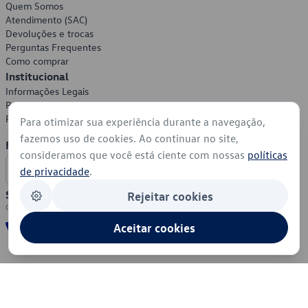
Quem Somos
Atendimento (SAC)
Devoluções e trocas
Perguntas Frequentes
Como comprar
Institucional
Informações Legais
Política de Privacidade
Política de Cookies
Para otimizar sua experiência durante a navegação,
fazemos uso de cookies. Ao continuar no site,
Formas de Pagamento
consideramos que você está ciente com nossas
políticas
de privacidade
.
Segurança
Rejeitar cookies
Aceitar cookies
© 2026 - Volkswagen do Brasil - Todos os direitos reservados