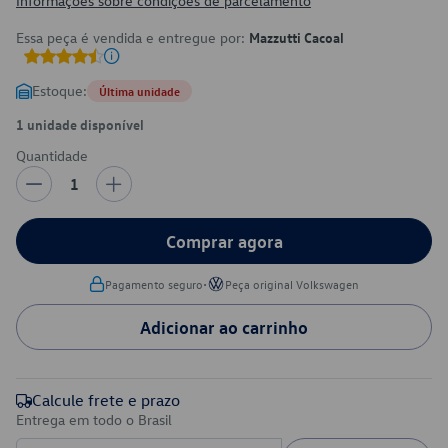
Informações sobre condições de parcelamento
Essa peça é vendida e entregue por:
Mazzutti Cacoal
Estoque:
Última unidade
1 unidade disponível
Quantidade
1
Comprar agora
•
Pagamento seguro
Peça original Volkswagen
Adicionar ao carrinho
Calcule frete e prazo
Entrega em todo o Brasil