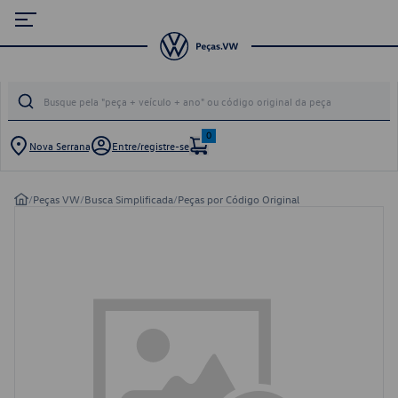
0
Nova Serrana
Entre/registre-se
/
Peças VW
/
Busca Simplificada
/
Peças por Código Original