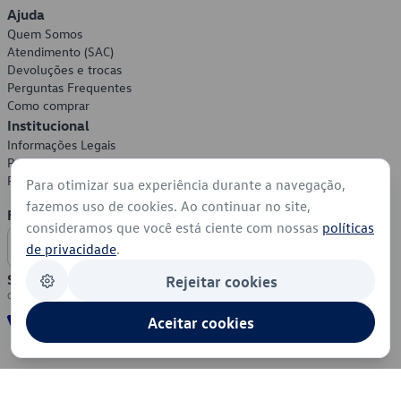
Ajuda
Quem Somos
Atendimento (SAC)
Devoluções e trocas
Perguntas Frequentes
Como comprar
Institucional
Informações Legais
Política de Privacidade
Política de Cookies
Para otimizar sua experiência durante a navegação,
fazemos uso de cookies. Ao continuar no site,
Formas de Pagamento
consideramos que você está ciente com nossas
políticas
de privacidade
.
Segurança
Rejeitar cookies
Aceitar cookies