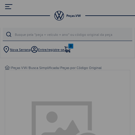
0
Nova Serrana
Entre/registre-se
/
Peças VW
/
Busca Simplificada
/
Peças por Código Original