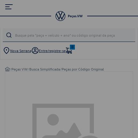
0
Nova Serrana
Entre/registre-se
/
Peças VW
/
Busca Simplificada
/
Peças por Código Original