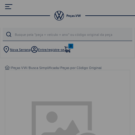
0
Nova Serrana
Entre/registre-se
/
Peças VW
/
Busca Simplificada
/
Peças por Código Original