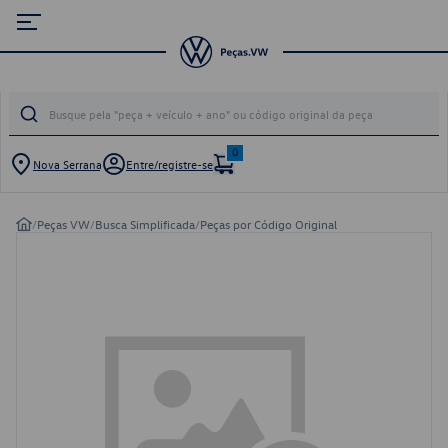
0
Nova Serrana
Entre/registre-se
/
Peças VW
/
Busca Simplificada
/
Peças por Código Original