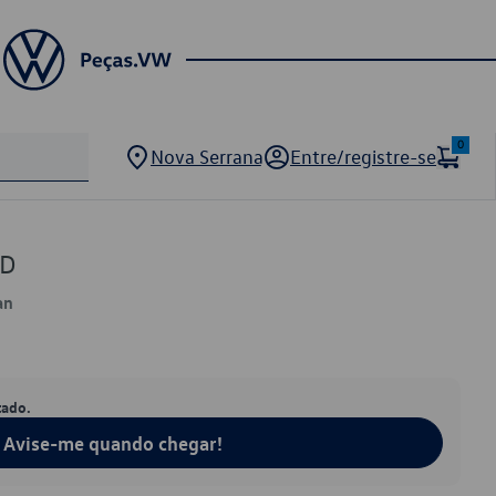
0
Nova Serrana
Entre/registre-se
5D
an
tado.
Avise-me quando chegar!