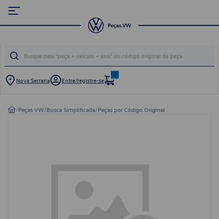
0
Nova Serrana
Entre/registre-se
/
Peças VW
/
Busca Simplificada
/
Peças por Código Original