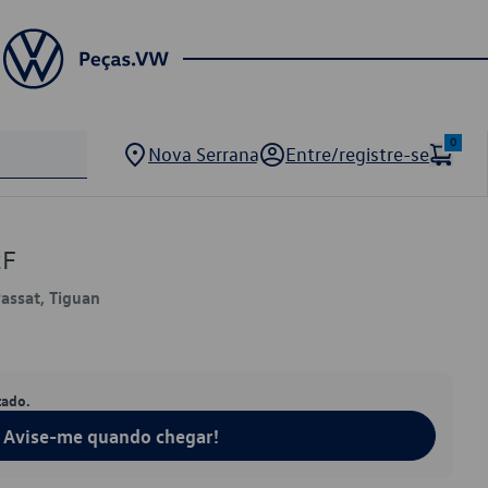
0
Nova Serrana
Entre/registre-se
2F
Passat, Tiguan
tado.
Avise-me quando chegar!