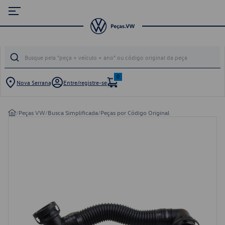
0
Nova Serrana
Entre/registre-se
/
Peças VW
/
Busca Simplificada
/
Peças por Código Original