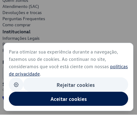
Quem Somos
Atendimento (SAC)
Devoluções e trocas
Perguntas Frequentes
Como comprar
Institucional
Informações Legais
Política de Privacidade
Política de Cookies
Para otimizar sua experiência durante a navegação,
fazemos uso de cookies. Ao continuar no site,
Formas de Pagamento
consideramos que você está ciente com nossas
políticas
de privacidade
.
Segurança
Rejeitar cookies
Aceitar cookies
© 2026 - Volkswagen do Brasil - Todos os direitos reservados