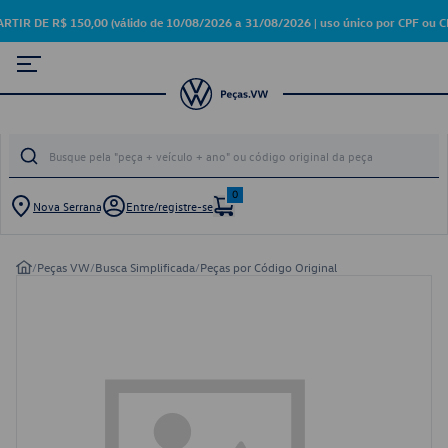
DE R$ 150,00 (válido de 10/08/2026 a 31/08/2026 | uso único por CPF ou CN
0
Nova Serrana
Entre/registre-se
/
Peças VW
/
Busca Simplificada
/
Peças por Código Original