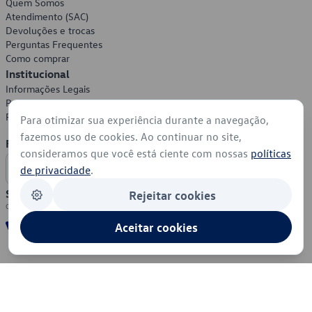
Quem Somos
Atendimento (SAC)
Devoluções e trocas
Perguntas Frequentes
Como comprar
Institucional
Informações Legais
Política de Privacidade
Política de Cookies
Para otimizar sua experiência durante a navegação,
fazemos uso de cookies. Ao continuar no site,
Formas de Pagamento
consideramos que você está ciente com nossas
políticas
de privacidade
.
Segurança
Rejeitar cookies
Aceitar cookies
© 2026 - Volkswagen do Brasil - Todos os direitos reservados