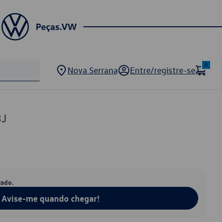
0
Nova Serrana
Entre/registre-se
3J
tado.
Avise-me quando chegar!